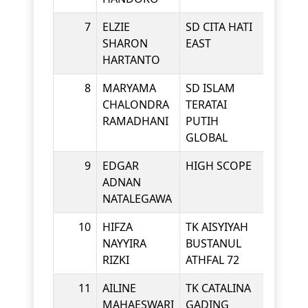
7
ELZIE
SD CITA HATI
KINDE
SHARON
EAST
HARTANTO
8
MARYAMA
SD ISLAM
KINDE
CHALONDRA
TERATAI
RAMADHANI
PUTIH
GLOBAL
9
EDGAR
HIGH SCOPE
KINDE
ADNAN
NATALEGAWA
10
HIFZA
TK AISYIYAH
KINDE
NAYYIRA
BUSTANUL
RIZKI
ATHFAL 72
11
AILINE
TK CATALINA
KINDE
MAHAESWARI
GADING