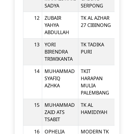
SADYA
SERPONG
12
ZUBAIR
TK AL AZHAR
KINDE
YAHYA
27 CIBINONG
ABDULLAH
13
YORI
TK TADIKA
KINDE
BIRENDRA
PURI
TRIWIKANTA
14
MUHAMMAD
TKIT
KINDE
SYAFIQ
HARAPAN
AZHKA
MULIA
PALEMBANG
15
MUHAMMAD
TK AL
KINDE
ZAID ATS
HAMIDIYAH
TSABIT
16
OPHELIA
MODERN TK
KINDE