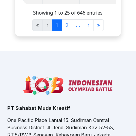
Showing 1 to 25 of 646 entries
«
‹
1
2
…
›
»
PT Sahabat Muda Kreatif
One Pacific Place Lantai 15. Sudirman Central
Business District. Jl. Jend. Sudirman Kav. 52-53,
RT.5/RW.3 Senayan, Kebayoran Baru, Jakarta