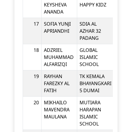
KEYSHEVA
HAPPY KIDZ
ANANDA
17
SOFIA YUNJI
SDIA AL
KINDE
APRIANDHI
AZHAR 32
PADANG
18
ADZRIEL
GLOBAL
KINDE
MUHAMMAD
ISLAMIC
ALFARIZQI
SCHOOL
19
RAYHAN
TK KEMALA
KINDE
FAREZKY AL
BHAYANGKARI
FATIH
5 DUMAI
20
MIKHAILO
MUTIARA
KINDE
MAVENDRA
HARAPAN
MAULANA
ISLAMIC
SCHOOL