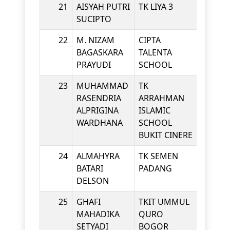
21
AISYAH PUTRI
TK LIYA 3
KINDE
SUCIPTO
22
M. NIZAM
CIPTA
KINDE
BAGASKARA
TALENTA
PRAYUDI
SCHOOL
23
MUHAMMAD
TK
KINDE
RASENDRIA
ARRAHMAN
ALPRIGINA
ISLAMIC
WARDHANA
SCHOOL
BUKIT CINERE
24
ALMAHYRA
TK SEMEN
KINDE
BATARI
PADANG
DELSON
25
GHAFI
TKIT UMMUL
KINDE
MAHADIKA
QURO
SETYADI
BOGOR