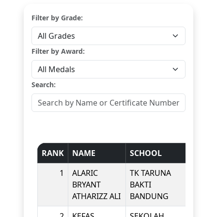
Filter by Grade:
Filter by Award:
Search:
RANK
NAME
SCHOOL
GRAD
1
ALARIC
TK TARUNA
KINDE
BRYANT
BAKTI
ATHARIZZ ALI
BANDUNG
2
KEFAS
SEKOLAH
KINDE