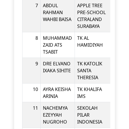
7
ABDUL
APPLE TREE
KINDE
RAHMAN
PRE-SCHOOL
WAHBI BAISA
CITRALAND
SURABAYA
8
MUHAMMAD
TK AL
KINDE
ZAID ATS
HAMIDIYAH
TSABIT
9
DRE ELVANO
TK KATOLIK
KINDE
IXAKA SIHITE
SANTA
THERESIA
10
AYRA KEISHA
TK KHALIFA
KINDE
ARINIA
IMS
11
NACHEMYA
SEKOLAH
KINDE
EZEYYAH
PILAR
NUGROHO
INDONESIA