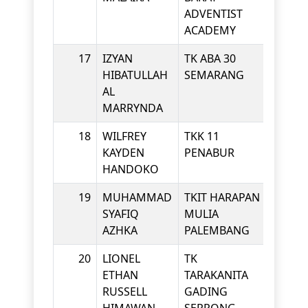
ADVENTIST
ACADEMY
17
IZYAN
TK ABA 30
KINDE
HIBATULLAH
SEMARANG
AL
MARRYNDA
18
WILFREY
TKK 11
KINDE
KAYDEN
PENABUR
HANDOKO
19
MUHAMMAD
TKIT HARAPAN
KINDE
SYAFIQ
MULIA
AZHKA
PALEMBANG
20
LIONEL
TK
KINDE
ETHAN
TARAKANITA
RUSSELL
GADING