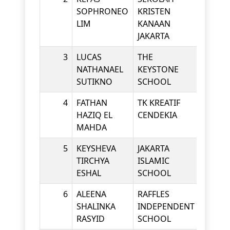
SOPHRONEO
KRISTEN
LIM
KANAAN
JAKARTA
3
LUCAS
THE
KINDE
NATHANAEL
KEYSTONE
SUTIKNO
SCHOOL
4
FATHAN
TK KREATIF
KINDE
HAZIQ EL
CENDEKIA
MAHDA
5
KEYSHEVA
JAKARTA
KINDE
TIRCHYA
ISLAMIC
ESHAL
SCHOOL
6
ALEENA
RAFFLES
KINDE
SHALINKA
INDEPENDENT
RASYID
SCHOOL