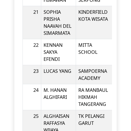
HIMAWAN
SERPONG
21
SOPHIA
KINDERFIELD
KINDE
PRISHA
KOTA WISATA
NAAVAH DEL
SIMARMATA
22
KENNAN
MITTA
KINDE
SAKYA
SCHOOL
EFENDI
23
LUCAS YANG
SAMPOERNA
KINDE
ACADEMY
24
M. HANAN
RA MANBAUL
KINDE
ALGHIFARI
HIKMAH
TANGERANG
25
ALGHAISAN
TK PELANGI
KINDE
RAFFASYA
GARUT
WIJAYA