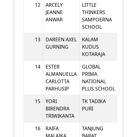
12
ARCELY
LITTLE
KINDE
JEANNE
THINKERS
ANWAR
SAMPOERNA
SCHOOL
13
DAREEN AXEL
KALAM
KINDE
GURNING
KUDUS
KOTARAJA
14
ESTER
GLOBAL
KINDE
ALMANUELLA
PRIMA
CARLOTTA
NATIONAL
PARHUSIP
PLUS SCHOOL
15
YORI
TK TADIKA
KINDE
BIRENDRA
PURI
TRIWIKANTA
16
RAIFA
TANJUNG
KINDE
MALAIKA
BARAT